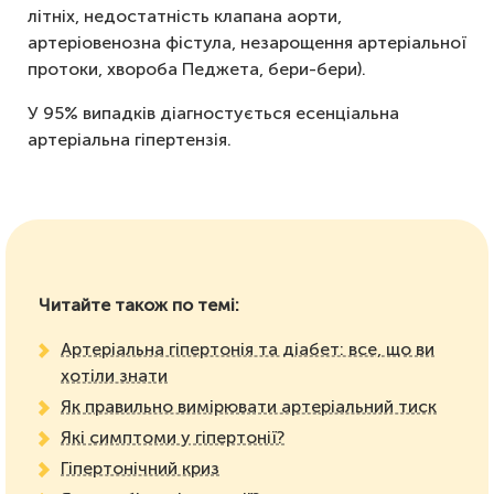
літніх, недостатність клапана аорти,
артеріовенозна фістула, незарощення артеріальної
протоки, хвороба Педжета, бери-бери).
У 95% випадків діагностується есенціальна
артеріальна гіпертензія.
Читайте також по темі:
Артеріальна гіпертонія та діабет: все, що ви
хотіли знати
Як правильно вимірювати артеріальний тиск
Які симптоми у гіпертонії?
Гіпертонічний криз