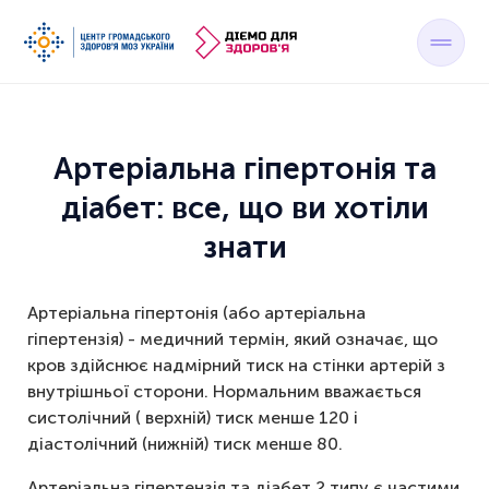
Артеріальна гіпертонія та
діабет: все, що ви хотіли
знати
Артеріальна гіпертонія (або артеріальна
гіпертензія) - медичний термін, який означає, що
кров здійснює надмірний тиск на стінки артерій з
внутрішньої сторони. Нормальним вважається
систолічний ( верхній) тиск менше 120 і
діастолічний (нижній) тиск менше 80.
Артеріальна гіпертензія та діабет 2 типу є частими