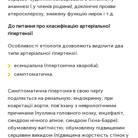
анамнезі ( у членів родини), доклінічні прояви
атеросклерозу, знижену функцію нирок і т.д.
До питання про класифікацію артеріальної
гіпертензії
Особливості етіологія дозволяють виділити два
типи артеріальної гіпертензії:
есенціальна (гіпертонічна хвороба);
симптоматична.
Симптоматична гіпертонія в свою чергу
поділяється на ренальную; ендокринну; при
коарктації аорти; пов'язану з неврологічними
причинами (пухлина головного мозку, енцефаліт,
синдром нічного апное, синдром Гієна-Барре);
обумовлену вагітністю; обумовлену підвищеним
серцевим викидом (підвищена жорсткість стінок у