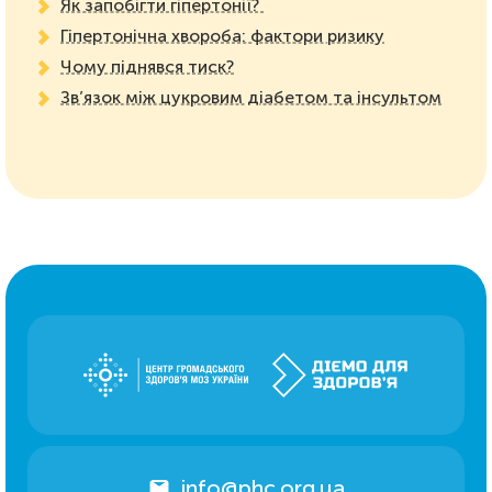
Як запобігти гіпертонії?
Гіпертонічна хвороба: фактори ризику
Чому піднявся тиск?
Зв’язок між цукровим діабетом та інсультом
info@phc.org.ua