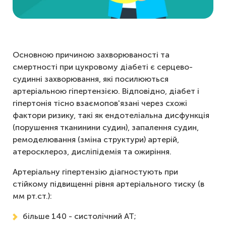
Основною причиною захворюваності та
смертності при цукровому діабеті є серцево-
судинні захворювання, які посилюються
артеріальною гіпертензією. Відповідно, діабет і
гіпертонія тісно взаємопов'язані через схожі
фактори ризику, такі як ендотеліальна дисфункція
(порушення тканинини судин), запалення судин,
ремоделювання (зміна структури) артерій,
атеросклероз, дисліпідемія та ожиріння.
Артеріальну гіпертензію діагностують при
стійкому підвищенні рівня артеріального тиску (в
мм рт.ст.):
більше 140 - систолічний АТ;