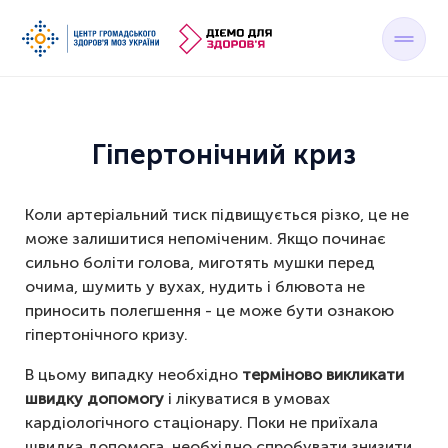
Гіпертонічний криз
Коли артеріальний тиск підвищується різко, це не
може залишитися непоміченим. Якщо починає
сильно боліти голова, миготять мушки перед
очима, шумить у вухах, нудить і блювота не
приносить полегшення - це може бути ознакою
гіпертонічного кризу.
В цьому випадку необхідно
терміново викликати
швидку допомогу
і лікуватися в умовах
кардіологічного стаціонару. Поки не приїхала
швидка допомога, необхідно спробувати знизити