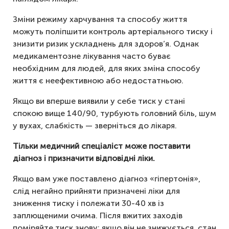
Зміни режиму харчування та способу життя
можуть поліпшити контроль артеріального тиску і
знизити ризик ускладнень для здоров’я. Однак
медикаментозне лікування часто буває
необхідним для людей, для яких зміна способу
життя є неефективною або недостатньою.
Якщо ви вперше виявили у себе тиск у стані
спокою вище 140/90, турбують головний біль, шум
у вухах, слабкість — зверніться до лікаря.
Тільки медичний спеціаліст може поставити
діагноз і призначити відповідні ліки.
Якщо вам уже поставлено діагноз «гіпертонія»,
слід негайно прийняти призначені ліки для
зниження тиску і полежати 30-40 хв із
заплющеними очима. Після вжитих заходів
поміряйте тиск знову: якщо він не знижується, стан