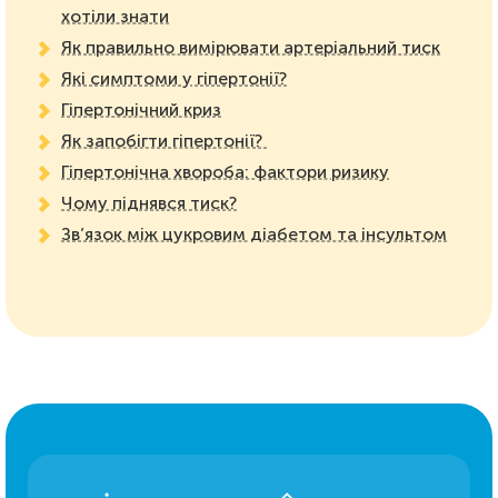
хотіли знати
Як правильно вимірювати артеріальний тиск
Які симптоми у гіпертонії?
Гіпертонічний криз
Як запобігти гіпертонії?
Гіпертонічна хвороба: фактори ризику
Чому піднявся тиск?
Зв’язок між цукровим діабетом та інсультом